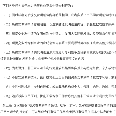
下列各类行为属于本办法所称非正常申请专利行为：
（一）同时或者先后提交发明创造内容明显相同、或者实质上由不同发明创造特征
（二）所提交专利申请存在编造、伪造或变造发明创造内容、实验数据或技术效果
（三）所提交专利申请的发明创造与申请人、发明人实际研发能力及资源条件明显
（四）所提交多件专利申请的发明创造内容系主要利用计算机程序或者其他技术随
（五）所提交专利申请的发明创造系为规避可专利性审查目的而故意形成的明显不
要缩限保护范围的发明创造，或者无任何检索和审查意义的内容；
（六）为逃避打击非正常申请专利行为监管措施而将实质上与特定单位、个人或地
（七）不以实施专利技术、设计或其他正当目的倒买倒卖专利申请权或专利权，或
（八）专利代理机构、专利代理师，或者其他机构或个人，代理、诱导、教唆、帮
（九）违反诚实信用原则、扰乱正常专利工作秩序的其他非正常申请专利行为及相
第三条 国家知识产权局在专利申请受理、初审、实审、复审程序或者国际申请的
非正常申请专利行为的，可以组成专门审查工作组或者授权审查员依据本办法启动专门