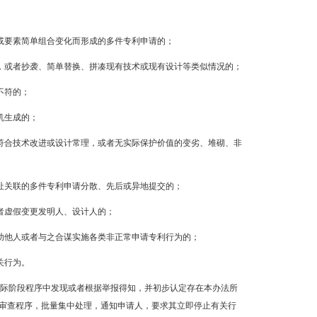
或要素简单组合变化而形成的多件专利申请的；
，或者抄袭、简单替换、拼凑现有技术或现有设计等类似情况的；
不符的；
机生成的；
符合技术改进或设计常理，或者无实际保护价值的变劣、堆砌、非
址关联的多件专利申请分散、先后或异地提交的；
者虚假变更发明人、设计人的；
助他人或者与之合谋实施各类非正常申请专利行为的；
关行为。
国际阶段程序中发现或者根据举报得知，并初步认定存在本办法所
审查程序，批量集中处理，通知申请人，要求其立即停止有关行