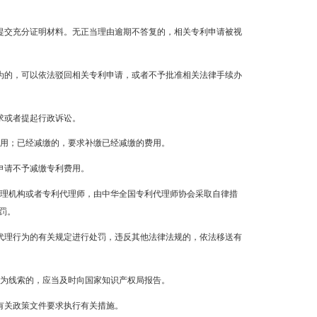
提交充分证明材料。无正当理由逾期不答复的，相关专利申请被视
为的，可以依法驳回相关专利申请，或者不予批准相关法律手续办
求或者提起行政诉讼。
费用；已经减缴的，要求补缴已经减缴的费用。
申请不予减缴专利费用。
代理机构或者专利代理师，由中华全国专利代理师协会采取自律措
罚。
代理行为的有关规定进行处罚，违反其他法律法规的，依法移送有
行为线索的，应当及时向国家知识产权局报告。
有关政策文件要求执行有关措施。