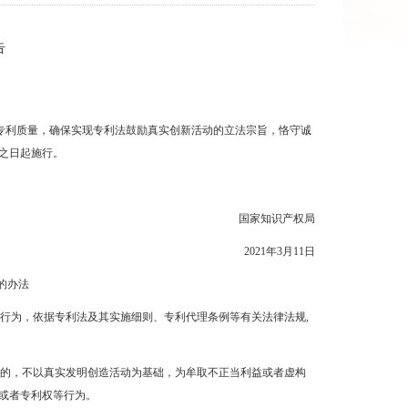
告
专利质量，确保实现专利法鼓励真实创新活动的立法宗旨，恪守诚
之日起施行。
国家知识产权局
2021
年
3
月
11
日
的办法
利行为，依据专利法及其实施细则、专利代理条例等有关法律法规
,
目的，不以真实发明创造活动为基础，为牟取不正当利益或者虚构
或者专利权等行为。